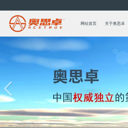
第五届中国第三方评估论坛暨首届地方督查评...
《2019年长沙市儿童预防接种部分监护人...
网站首页
关于奥思卓
长沙县引入第三方评估机构助力优化营商环境
创建全国文明城市第三方测评|全国文明城市...
全国文明城市年度测评成绩公布，长沙位列第...
文明创建第三方测评机构检验创文更加客观、...
湖南5市11县入围第六届全国文明城市提名...
江西患者第三方满意度调查公司对市场调查过...
从“新春第一会”看第三方测评咨询，奥思卓...
持续引入第三方测评：医疗服务质量提升的长...
湖南奥思卓：专业第三方市场调查，精准助力...
以数据驱动卓越—湖南奥思卓与湘江新城物业...
独树一帜，荣膺美誉——“奥思卓”荣耀登榜...