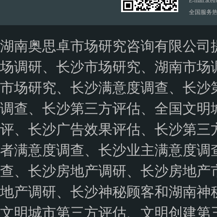
E-mail:ace
湖南18市县入选！中央文明办确定2021...
全国服务热线：
全国文明城市创建丨湖南4市县成功入选第六...
第三方患者满意调查哪家强？---奥思卓值...
湖南奥思卓市场研究咨询有限公司
阳新县城创中心干部职工顺利开展业务知识培训会
场调研、长沙市场研究、湖南市场
中央文明办:已明确要求不将占道经营、马路...
市场研究、长沙满意度调查、长沙
长沙市咨询业协会、中国科技咨询协会会员单...
调查、长沙第三方评估、全国文明
第五届中国第三方评估论坛暨首届地方督查评...
《2019年长沙市儿童预防接种部分监护人...
评、长沙广告效果评估、长沙第三
长沙县引入第三方评估机构助力优化营商环境
者满意度调查、长沙业主满意度调
创建全国文明城市第三方测评|全国文明城市...
查、长沙房地产调研、长沙房地产
全国文明城市年度测评成绩公布，长沙位列第...
文明创建第三方测评机构检验创文更加客观、...
地产调研、长沙神秘顾客和湖南神
湖南5市11县入围第六届全国文明城市提名...
文明城市第三方评估、文明创建第