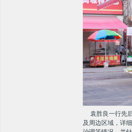
阳新县城创中心干部职工顺利开展业务知识培训会
中央文明办:已明确要求不将占道经营、马路...
长沙市咨询业协会、中国科技咨询协会会员单...
第五届中国第三方评估论坛暨首届地方督查评...
《2019年长沙市儿童预防接种部分监护人...
长沙县引入第三方评估机构助力优化营商环境
创建全国文明城市第三方测评|全国文明城市...
全国文明城市年度测评成绩公布，长沙位列第...
文明创建第三方测评机构检验创文更加客观、...
湖南5市11县入围第六届全国文明城市提名...
江西患者第三方满意度调查公司对市场调查过...
袁胜良一行先后
从“新春第一会”看第三方测评咨询，奥思卓...
及周边区域，详
持续引入第三方测评：医疗服务质量提升的长...