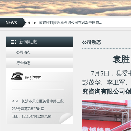
医疗服务革新之路：打破“有口难言”魔咒，...
重塑医疗体验新高度，奥思卓研究咨询——您...
荣耀时刻|奥思卓咨询公司在2023中国市...
奥思卓受邀参加邵阳县城市示范巷、示范小区...
新闻动态
袁胜良实地督导全国文明城市创建工作
公司动态
邵阳县举办第二季度创文工作业务培训
公司动态
袁胜
奥思卓受邀参加我省品牌高质量发展大会,被...
行业动态
重大喜讯！热烈祝贺“奥思卓”商标被认定为...
7月5日，县委
2021年8月百春园街道顺利召开创建全国...
彭茂华、李卫军
2021年邵阳市双清区教育系统创建第七届...
究咨询有限公司
喜讯！我司服务过的连云港市、曲靖市等城市...
Add：长沙市天心区芙蓉中路三段
268号蓉苑C座2704室
湖南18市县入选！中央文明办确定2021...
TEL：15116470132陈老师
全国文明城市创建丨湖南4市县成功入选第六...
第三方患者满意调查哪家强？---奥思卓值...