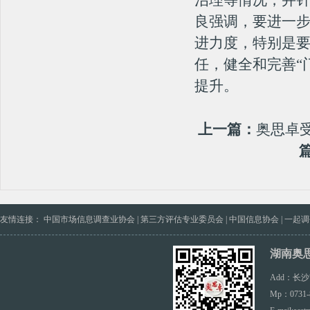
治理等情况，并
湖南奥思卓：专业第三方市场调查，精准助力...
良强调，要进一
以数据驱动卓越—湖南奥思卓与湘江新城物业...
进力度，特别是
独树一帜，荣膺美誉——“奥思卓”荣耀登榜...
任，健全和完善“
医疗服务革新之路：打破“有口难言”魔咒，...
提升。
重塑医疗体验新高度，奥思卓研究咨询——您...
荣耀时刻|奥思卓咨询公司在2023中国市...
上一篇：
奥思卓
奥思卓受邀参加邵阳县城市示范巷、示范小区...
袁胜良实地督导全国文明城市创建工作
邵阳县举办第二季度创文工作业务培训
奥思卓受邀参加我省品牌高质量发展大会,被...
友情连接：
中国市场信息调查业协会
|
第三方评估专业委员会
|
中国信息协会
|
一起调
重大喜讯！热烈祝贺“奥思卓”商标被认定为...
湖南奥
2021年8月百春园街道顺利召开创建全国...
Add：长
2021年邵阳市双清区教育系统创建第七届...
Mp：0731-
喜讯！我司服务过的连云港市、曲靖市等城市...