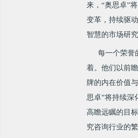
来，“奥思卓”
重大喜讯！热烈祝贺“奥思卓”商标被认定为...
2021年8月百春园街道顺利召开创建全国...
变革，持续驱
2021年邵阳市双清区教育系统创建第七届...
智慧的市场研
喜讯！我司服务过的连云港市、曲靖市等城市...
湖南18市县入选！中央文明办确定2021...
每一个荣誉
全国文明城市创建丨湖南4市县成功入选第六...
着。他们以前
第三方患者满意调查哪家强？---奥思卓值...
阳新县城创中心干部职工顺利开展业务知识培训会
牌的内在价值
中央文明办:已明确要求不将占道经营、马路...
思卓”将持续深
长沙市咨询业协会、中国科技咨询协会会员单...
第五届中国第三方评估论坛暨首届地方督查评...
高瞻远瞩的目
《2019年长沙市儿童预防接种部分监护人...
究咨询行业的繁
长沙县引入第三方评估机构助力优化营商环境