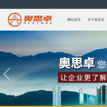
第三方患者满意调查哪家强？---奥思卓值...
阳新县城创中心干部职工顺利开展业务知识培训会
网站首页
关于奥思卓
中央文明办:已明确要求不将占道经营、马路...
长沙市咨询业协会、中国科技咨询协会会员单...
第五届中国第三方评估论坛暨首届地方督查评...
《2019年长沙市儿童预防接种部分监护人...
长沙县引入第三方评估机构助力优化营商环境
创建全国文明城市第三方测评|全国文明城市...
全国文明城市年度测评成绩公布，长沙位列第...
文明创建第三方测评机构检验创文更加客观、...
湖南5市11县入围第六届全国文明城市提名...
江西患者第三方满意度调查公司对市场调查过...
从“新春第一会”看第三方测评咨询，奥思卓...