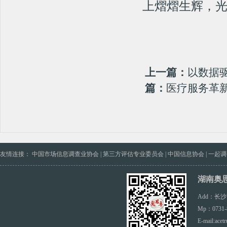
创建全国文明城市第三方测评|全国文明城市...
上熠熠生辉，
全国文明城市年度测评成绩公布，长沙位列第...
文明创建第三方测评机构检验创文更加客观、...
湖南5市11县入围第六届全国文明城市提名...
江西患者第三方满意度调查公司对市场调查过...
上一篇：
以数据
从“新春第一会”看第三方测评咨询，奥思卓...
篇：
医疗服务革
持续引入第三方测评：医疗服务质量提升的长...
湖南奥思卓：专业第三方市场调查，精准助力...
友情连接：
中国市场信息调查业协会
|
第三方评估专业委员会
|
中国信息协会
|
一起调
湖南奥
Add：长
Mp：0731-
E-mail:ace